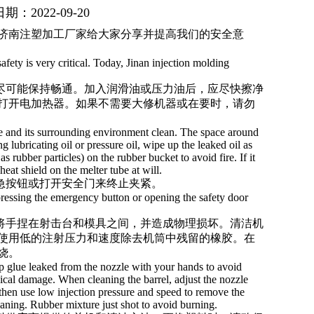
期：2022-09-20
济南注塑加工
厂家给大家分享并提高我们的安全意
fety is very critical. Today, Jinan injection molding
应尽可能保持畅通。加入润滑油或压力油后，应尽快擦净
打开电加热器。如果不需要大修机器或在要时，请勿
e and its surrounding environment clean. The space around
 lubricating oil or pressure oil, wipe up the leaked oil as
as rubber particles) on the rubber bucket to avoid fire. If it
at shield on the melter tube at will.
急按钮或打开安全门来终止夹紧。
pressing the emergency button or opening the safety door
免将手捏在射击台和模具之间，并造成物理损坏。清洁机
使用低的注射压力和速度除去机筒中残留的橡胶。在
烧。
p glue leaked from the nozzle with your hands to avoid
cal damage. When cleaning the barrel, adjust the nozzle
 then use low injection pressure and speed to remove the
leaning. Rubber mixture just shot to avoid burning.