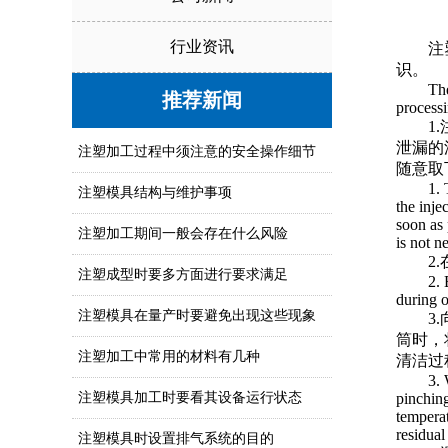
行业资讯
注
识。
The
推荐新闻
processi
1
泄漏的
注塑加工过程中须注意的安全操作细节
随意取
1. 
注塑模具结构与维护事项
the inje
soon as 
注塑加工期间一般会存在什么风险
is not n
2
注塑成型时要多方面进行要求满足
2. 
during o
注塑模具在量产时要避免出现这些现象
3
筒时，
注塑加工中常用的材料有几种
清洁过
3. 
注塑模具加工时要看其设备运行状态
pinching
temperat
residual
注塑模具时设置排气系统的目的