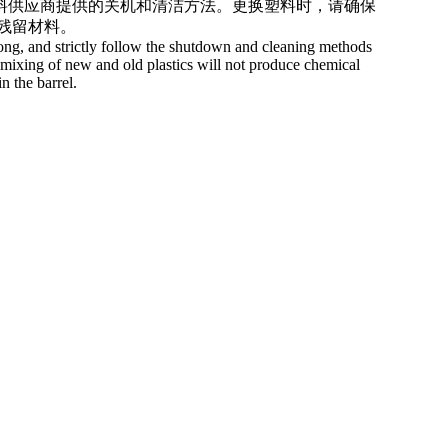
塑料供应商提供的关机和清洁方法。更换塑料时，请确保
残留材料。
o long, and strictly follow the shutdown and cleaning methods
e mixing of new and old plastics will not produce chemical
n the barrel.