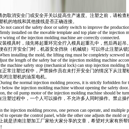
.请勿取消安全门或安全开关以提高生产速度。注塑之前，请检
塑机的地线和其他接线是否正确连接。
Do not cancel the safety door or safety switch to improve the producti
firmly installed on the movable template and top plate of the injection
r wiring of the injection molding machine are correctly connected.
.安装模具时，须先将起重环完全拧入模具起重孔中，然后再起
便在打开安全门时，机器安全挡块（机械锁）可以停止注塑从锁
When installing the mold, the lifting ring must be completely screwed into
just the length of the safety bar of the injection molding machine accord
the machine safety stop (mechanical lock) can stop injection molding 
.在正常注塑过程中，严禁操作员在未打开安全门的情况下从注
关闭注塑机的油泵电机。
During the normal injection molding process, it is strictly forbidden for 
r below the injection molding machine without opening the safety door
on, the oil pump motor of the injection molding machine should be turn
.在注塑过程中，一个人可以操作，不允许多人同时操作。禁止
In the injection molding process, one person can operate, and multiple pe
ed to operate the control panel, while the other one adjusts the mold or 
上就是济南注塑加工厂家给大家分享的文章，希望对大家有所帮
！