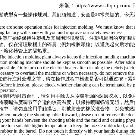
来源：
https://www.sdlqmj.com/
日
塑成型有一些操作规则。我们须知道，安全是非常关键的。今天
re are some operation rules for injection molding. We must know that sa
ng factory will share with you and improve our safety awareness.
.注塑厂始终保持注塑机及其周围环境整洁。注塑机周围的空间
油。仅在清理胶桶上的碎屑（例如橡胶颗粒）以避免起火后才能
下熔化器管上的隔热罩。
The injection molding plant always keeps the injection molding machin
ction molding machine should be kept as smooth as possible. After adding
possible. Only turn on the electric heater after cleaning the debris (such 
ecessary to overhaul the machine or when necessary, do not remove the he
.在进行注射处理之前，请在操作过程中检查是否可以通过按下紧
Before injection, please check whether clamping can be terminated by 
peration.
.向前移动射击台时，请勿用手除去从喷嘴泄漏的深层胶水，以
将喷嘴温度调节至合适的较高温度，以保持喷嘴畅通无阻，然后
程中，请勿直接用手触摸它。刚被射击的橡胶混合物，以免被燃
When moving the shooting table forward, please do not remove the dee
 your hands between the shooting table and the mold and causing physi
ure to a suitable higher temperature to keep the nozzle unblocked, and
 rubber in the barrel. Do not touch it directly with your hands during c